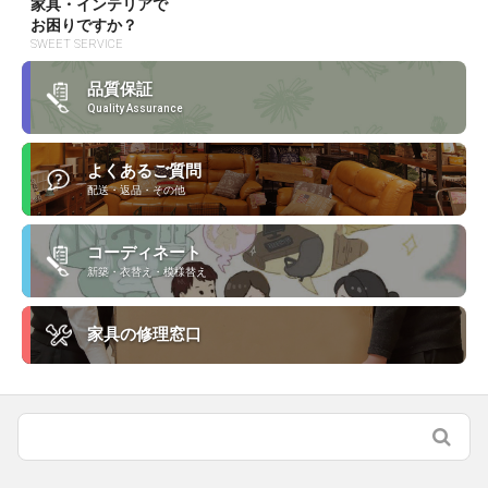
家具・インテリアで
お困りですか？
SWEET SERVICE
品質保証
Quality Assurance
よくあるご質問
配送・返品・その他
コーディネート
新築・衣替え・模様替え
家具の修理窓口