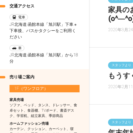
交通アクセス
家具の
(o^―^o
電車
JR北海道 函館本線「旭川駅」下車 ※
2020年3月2
下車後、バスかタクシーをご利用く
ださい
車
JR北海道 函館本線「旭川駅」から18
分
スタッフより
もうす
売り場ご案内
2020年2月1
1F（ワンフロア）
家具売場
ソファ、ベッド、タンス、ドレッサー、食
卓セット、食器棚、TVボード、書斎デス
ク、学習机、組立家具、季節商品
スタッフより
ホームファッション売場
カーテン、クッション、カーペット、寝
年末年