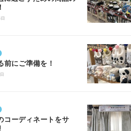
！
6日
る前にご準備を！
8日
のコーディネートをサ
︎