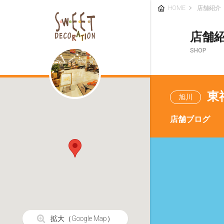
HOME
店舗紹介
店舗
SHOP
東
旭川
店舗ブログ
拡大
（Google Map）