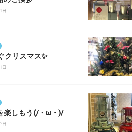
31日
ぐクリスマス✨
21日
楽しもう(/・ω・)/
12日