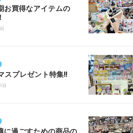
期お買得なアイテムの
！
9日
マスプレゼント特集!!
18日
適に過ごすための商品の