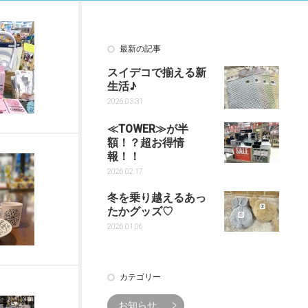
最新の記事
スイデコで揃える新
生活♪
2026.03.31
≪TOWER≫が半
額！？超お得情
報！！
2026.02.17
冬を乗り越えるあっ
たかグッズ♡
2026.01.06
カテゴリー
お知らせ