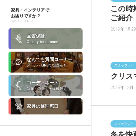
この時
家具・インテリアで
お困りですか？
ご紹介
SWEET SERVICE
2019年1月2
品質保証
Quality Assurance
なんでも質問コーナー
メール・LINEで担当者と
スタッフより
クリス
コーディネート
2018年12月
新築・衣替え・模様替え
家具の修理窓口
スタッフより
冬を快