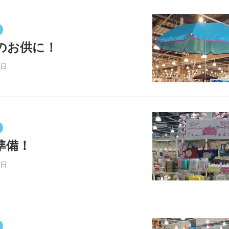
のお供に！
3日
準備！
2日