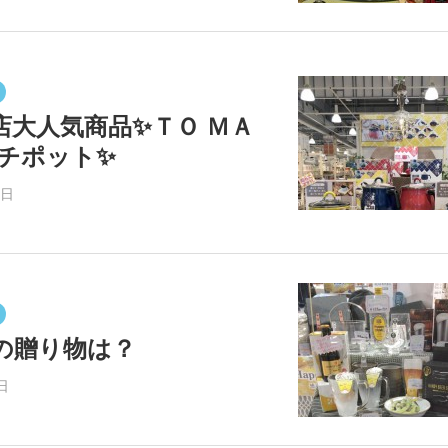
店大人気商品✨ＴＯ ＭＡ
ルチポット✨
7日
の贈り物は？
日