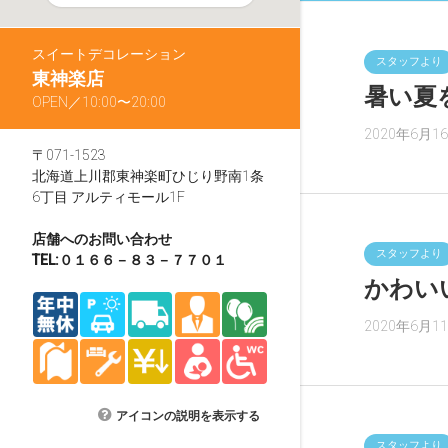
スイートデコレーション
スタッフより
東神楽店
暑い夏
OPEN／10:00〜20:00
2020年6月1
〒071-1523
北海道上川郡東神楽町ひじり野南1条
6丁目 アルティモール1F
店舗へのお問い合わせ
スタッフより
TEL:０１６６－８３－７７０１
かわい
2020年6月1
アイコンの説明を表示する
スタッフより