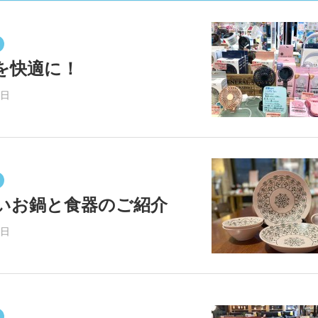
を快適に！
6日
いお鍋と食器のご紹介
1日