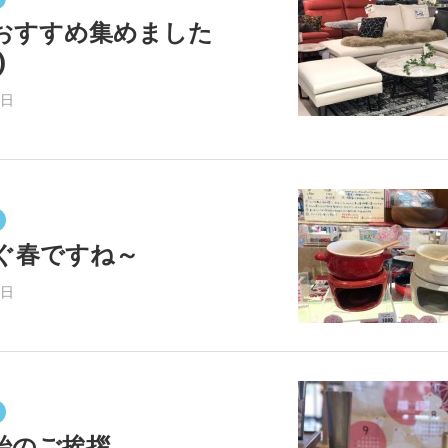
おすすめ集めました
)
4日
ぐ春ですね～
1日
始のご挨拶