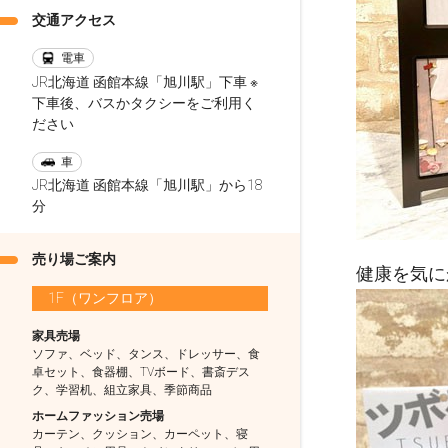
交通アクセス
電車
JR北海道 函館本線「旭川駅」下車 ※
下車後、バスかタクシーをご利用く
ださい
車
JR北海道 函館本線「旭川駅」から18
分
売り場ご案内
健康を気に
1F（ワンフロア）
家具売場
ソファ、ベッド、タンス、ドレッサー、食
卓セット、食器棚、TVボード、書斎デス
ク、学習机、組立家具、季節商品
ホームファッション売場
カーテン、クッション、カーペット、寝