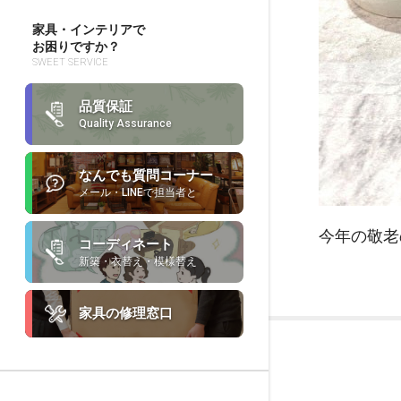
家具・インテリアで
お困りですか？
SWEET SERVICE
品質保証
Quality Assurance
なんでも質問コーナー
メール・LINEで担当者と
今年の敬老
コーディネート
新築・衣替え・模様替え
家具の修理窓口