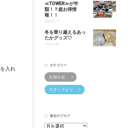
≪TOWER≫が半
額！？超お得情
報！！
2026.02.17
冬を乗り越えるあっ
たかグッズ♡
2026.01.06
カテゴリー
を入れ
お知らせ
スタッフより
過去のブログ