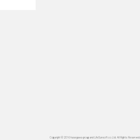
Copyright © 2016 hasegawa group and LifeSunsoft co.Ltd. All Rights Reserved.