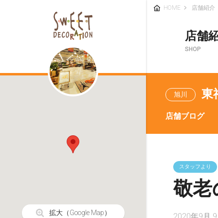
HOME
店舗紹介
店舗
SHOP
東
旭川
店舗ブログ
スタッフより
敬老
拡大
（Google Map）
2020年9月 