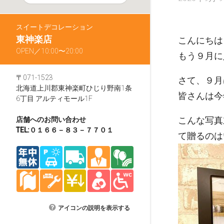
スイートデコレーション
東神楽店
こんにちは
OPEN／10:00〜20:00
もう９月に
〒071-1523
さて、９月
北海道上川郡東神楽町ひじり野南1条
皆さんは今
6丁目 アルティモール1F
こんな写真
店舗へのお問い合わせ
TEL:０１６６－８３－７７０１
て贈るのは
アイコンの説明を表示する