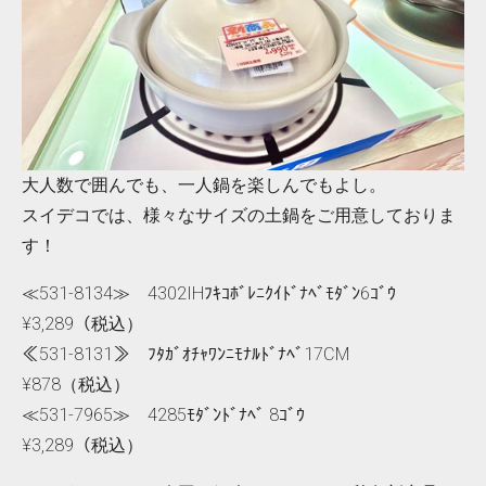
大人数で囲んでも、一人鍋を楽しんでもよし。
スイデコでは、様々なサイズの土鍋をご用意しておりま
す！
≪531-8134≫ 4302IHﾌｷｺﾎﾞﾚﾆｸｲﾄﾞﾅﾍﾞﾓﾀﾞﾝ6ｺﾞｳ
¥3,289（税込）
≪531-8131≫ ﾌﾀｶﾞｵﾁｬﾜﾝﾆﾓﾅﾙﾄﾞﾅﾍﾞ17CM
¥878（税込）
≪531-7965≫ 4285ﾓﾀﾞﾝﾄﾞﾅﾍﾞ 8ｺﾞｳ
¥3,289（税込）