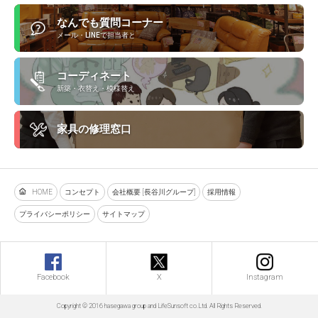
なんでも質問コーナー
メール・LINEで担当者と
コーディネート
新築・衣替え・模様替え
家具の修理窓口
HOME
コンセプト
会社概要 [長谷川グループ]
採用情報
プライバシーポリシー
サイトマップ
Facebook
X
Instagram
Copyright © 2016 hasegawa group and LifeSunsoft co.Ltd. All Rights Reserved.