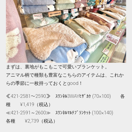
まずは、裏地がもこもこで可愛いブランケット。
アニマル柄で種類も豊富なこちらのアイテムは、これか
らの季節に一枚持っておくとgood！
≪421-2581～2590≫ ｽﾜﾝﾈﾙ3WAYﾋｻﾞｶｹ (70×100) 各
種 ¥1,419（税込）
≪421-2591～2600≫ ｽﾜﾝﾈﾙﾏﾙﾁﾌﾞﾗﾝｹｯﾄ (100×140)
各種 ¥2,739（税込）