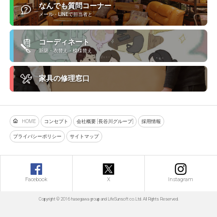
なんでも質問コーナー
メール・LINEで担当者と
コーディネート
新築・衣替え・模様替え
家具の修理窓口
HOME
コンセプト
会社概要 [長谷川グループ]
採用情報
プライバシーポリシー
サイトマップ
Facebook
X
Instagram
Copyright © 2016 hasegawa group and LifeSunsoft co.Ltd. All Rights Reserved.