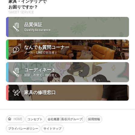
家具・インテリアで
お困りですか？
SWEET SERVICE
品質保証
Quality Assurance
なんでも質問コーナー
メール・LINEで担当者と
コーディネート
新築・衣替え・模様替え
家具の修理窓口
HOME
コンセプト
会社概要 [長谷川グループ]
採用情報
プライバシーポリシー
サイトマップ