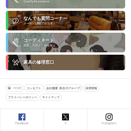
Quality Assurance
なんでも質問コーナー
メール・LINEで担当者と
コーディネート
新築・衣替え・模様替え
家具の修理窓口
HOME
コンセプト
会社概要 [長谷川グループ]
採用情報
プライバシーポリシー
サイトマップ
Facebook
X
Instagram