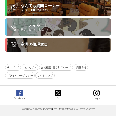
なんでも質問コーナー
メール・LINEで担当者と
コーディネート
新築・衣替え・模様替え
家具の修理窓口
HOME
コンセプト
会社概要 [長谷川グループ]
採用情報
プライバシーポリシー
サイトマップ
Facebook
X
Instagram
Copyright © 2016 hasegawa group and LifeSunsoft co.Ltd. All Rights Reserved.