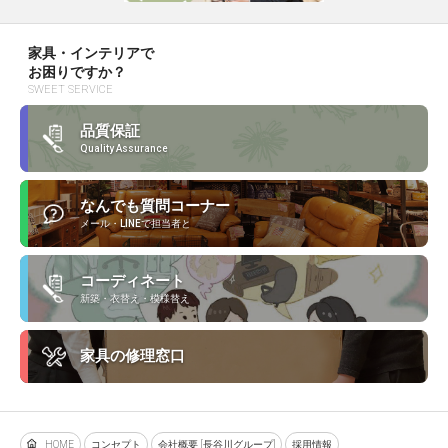
家具・インテリアで
お困りですか？
SWEET SERVICE
品質保証
Quality Assurance
なんでも質問コーナー
メール・LINEで担当者と
コーディネート
新築・衣替え・模様替え
家具の修理窓口
HOME
コンセプト
会社概要 [長谷川グループ]
採用情報