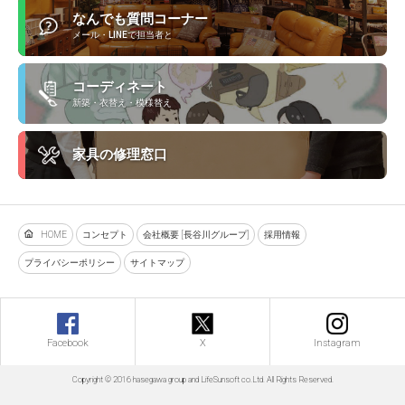
なんでも質問コーナー
メール・LINEで担当者と
コーディネート
新築・衣替え・模様替え
家具の修理窓口
HOME
コンセプト
会社概要 [長谷川グループ]
採用情報
プライバシーポリシー
サイトマップ
Facebook
X
Instagram
Copyright © 2016 hasegawa group and LifeSunsoft co.Ltd. All Rights Reserved.