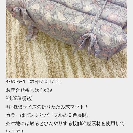
ｸｰﾙﾌﾗﾜｰｺﾞﾛﾈﾏｯﾄ50X150PU
お問合せ番号664-639
¥4,389(税込)
◉お昼寝サイズの折りたたみ式マット！
カラーはピンクとパープルの２色展開。
外生地には触るとひんやりする接触冷感素材を使用して
います！