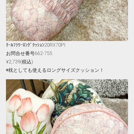
ｸｰﾙﾌﾗﾜｰﾛﾝｸﾞｸｯｼｮﾝ20RX70PI
お問合せ番号662-755
¥2,739(税込)
◉枕としても使えるロングサイズクッション！