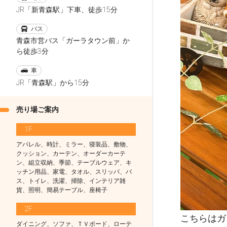
JR「新青森駅」下車、徒歩15分
バス
青森市営バス「ガーラタウン前」か
ら徒歩3分
車
JR「青森駅」から15分
売り場ご案内
1F
アパレル、時計、ミラー、寝装品、敷物、
クッション、カーテン、オーダーカーテ
ン、組立収納、季節、テーブルウェア、キ
ッチン用品、家電、タオル、スリッパ、バ
ス、トイレ、洗濯、掃除、インテリア雑
貨、照明、簡易テーブル、座椅子
2F
ダイニング、ソファ、ＴＶボード、ローテ