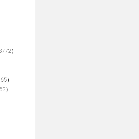
772）
65）
63）