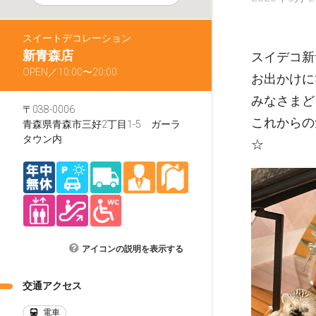
スイートデコレーション
新青森店
スイデコ新
OPEN／10:00〜20:00
お出かけに
みなさまど
〒038-0006
これからの
青森県青森市三好2丁目1-5 ガーラ
タウン内
☆
アイコンの説明を表示する
交通アクセス
電車