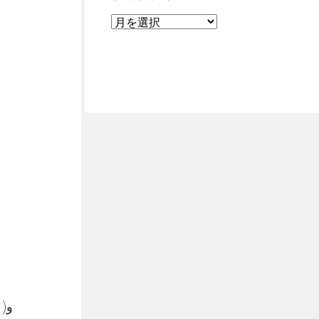
こちらはガラスでできたフラワーベースとなっております٩(＊›ω‹＊)و