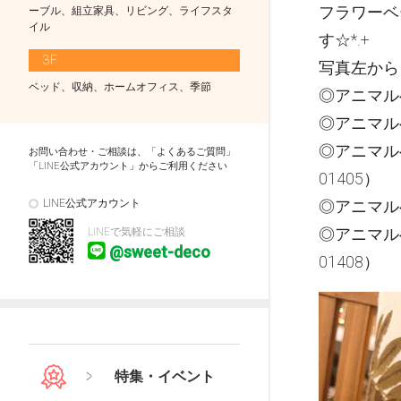
フラワーベ
ーブル、組立家具、リビング、ライフスタ
イル
す☆*.+
3F
写真左から
ベッド、収納、ホームオフィス、季節
◎アニマルベ
◎アニマルベ
◎アニマルベ
お問い合わせ・ご相談は、「よくあるご質問」
「LINE公式アカウント」からご利用ください
01405）
LINE公式アカウント
◎アニマルベ
◎アニマルベ
LINEで気軽にご相談
@sweet-deco
01408）
特集・イベント