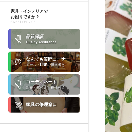
家具・インテリアで
お困りですか？
SWEET SERVICE
品質保証
Quality Assurance
なんでも質問コーナー
メール・LINEで担当者と
コーディネート
新築・衣替え・模様替え
家具の修理窓口