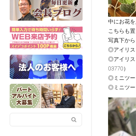
中にお花を
こちらも置き
写真下から
◎アイリスミ
◎アイリスミ
03770）
◎ミニツート
◎ミニツート