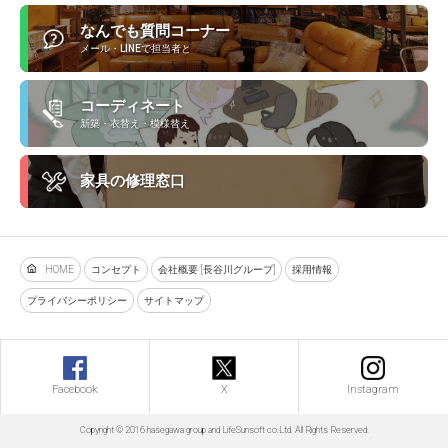
なんでも質問コーナー
メール・LINEで担当者と
コーディネート
新築・衣替え・模様替え
家具の修理窓口
HOME
コンセプト
会社概要 [長谷川グループ]
採用情報
プライバシーポリシー
サイトマップ
Facebook
X
Instagram
Copyright © 2016 hasegawa group and LifeSunsoft co.Ltd. All Rights Reserved.