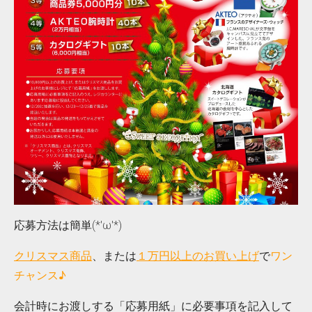
応募方法は簡単(*'ω'*)
クリスマス商品
、または
１万円以上のお買い上げ
で
ワン
チャンス♪
会計時にお渡しする「応募用紙」に必要事項を記入して