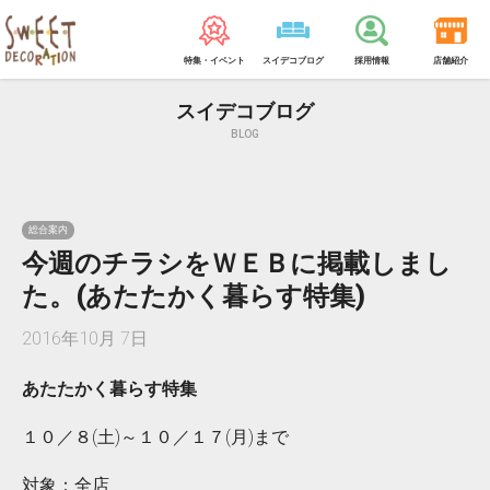
特集・イベント
スイデコブログ
採用情報
店舗紹介
スイデコブログ
BLOG
総合案内
今週のチラシをＷＥＢに掲載しまし
た。(あたたかく暮らす特集)
2016年10月 7日
あたたかく暮らす特集
１０／８(土)～１０／１７(月)まで
対象：全店