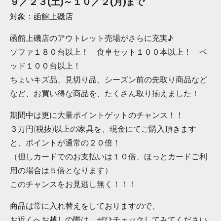
９／２３(土)～１０／２(月)まで
対象：函館上磯店
函館上磯店のアウトレット売場がさらに充実♪
ソファ１８０台以上！ 食卓セット１００本以上！ ベ
ッド１００台以上！
ちょいキズ品、見切り品、シーズン前の先取り商品など
など、お買い得な商品を、たくさん取り揃えました！
期間中は更に大量ポイントゲットのチャンス！！
３万円(税抜)以上の家具を、現金にてご購入頂きます
と、ポイントが通常の２０倍！
（但しカードでのお支払いは１０倍、ほっとカードご利
用の場合は５倍となります）
このチャンスをお見逃し無く！！！
商品は常に入れ替えをしておりますので、
お近くへお越しの際は、ぜひチェックしてみてください