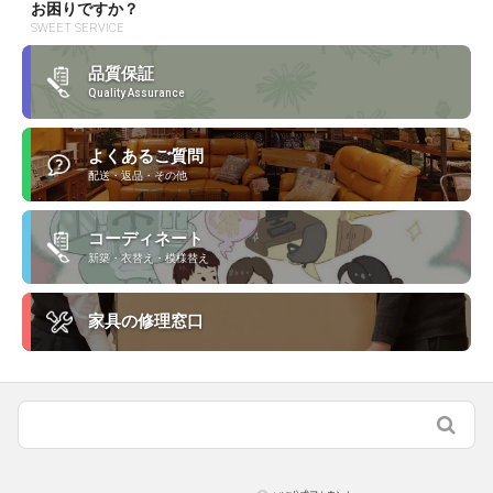
お困りですか？
SWEET SERVICE
品質保証
Quality Assurance
よくあるご質問
配送・返品・その他
コーディネート
新築・衣替え・模様替え
家具の修理窓口