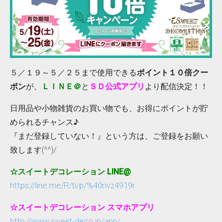
５／１９～５／２５まで使用できる
ポイント１０倍クー
ポン
が、
ＬＩＮＥ＠
と
ＳＤ公式アプリ
より配信決定！！
日用品や小物雑貨のお買い物でも、お得にポイントが貯
められるチャンス♪
『まだ登録していない！』という方は、ご登録をお願い
致します(^^)/
☆スイートデコレーション LINE@
https://line.me/R/ti/p/%40nvz4919r
☆スイートデコレーション スマホアプリ
http://www.sweet-deco.jp/app/