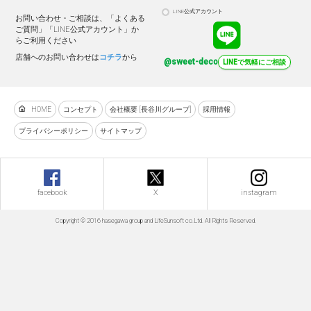
LINE公式アカウント
お問い合わせ・ご相談は、「よくある
ご質問」「LINE公式アカウント」か
らご利用ください
店舗へのお問い合わせは
コチラ
から
@sweet-deco
LINEで気軽にご相談
HOME
コンセプト
会社概要 [長谷川グループ]
採用情報
プライバシーポリシー
サイトマップ
facebook
X
instagram
Copyright © 2016 hasegawa group and LifeSunsoft co.Ltd. All Rights Reserved.