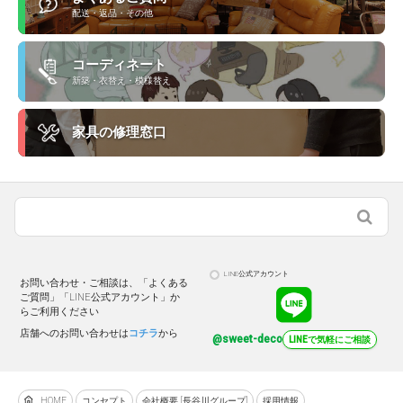
配送・返品・その他
コーディネート
新築・衣替え・模様替え
家具の修理窓口
LINE公式アカウント
お問い合わせ・ご相談は、「よくある
ご質問」「LINE公式アカウント」か
らご利用ください
店舗へのお問い合わせは
コチラ
から
@sweet-deco
LINEで気軽にご相談
HOME
コンセプト
会社概要 [長谷川グループ]
採用情報