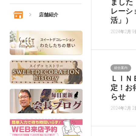
ました
レーシ
店舗紹介
活」）
2024年2月 9
総合案内
ＬＩＮ
定！お
らせ
2024年2月 2