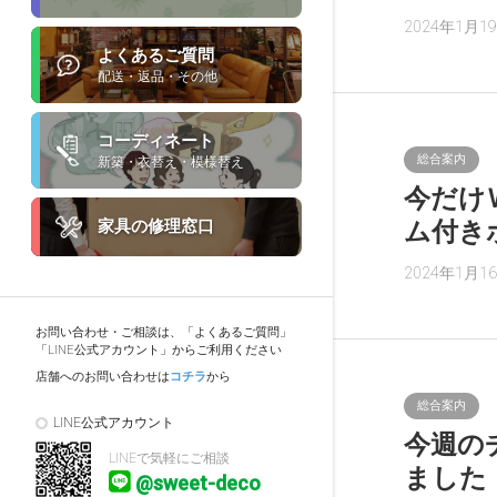
2024年1月1
よくあるご質問
配送・返品・その他
コーディネート
総合案内
新築・衣替え・模様替え
今だけ
家具の修理窓口
ム付き
2024年1月1
お問い合わせ・ご相談は、「よくあるご質問」
「LINE公式アカウント」からご利用ください
店舗へのお問い合わせは
コチラ
から
総合案内
LINE公式アカウント
今週の
LINEで気軽にご相談
ました
@sweet-deco