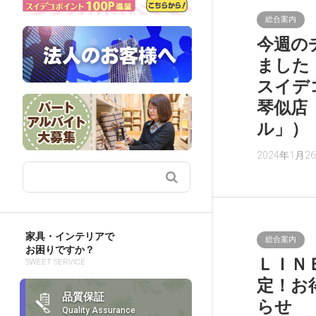
総合案内
今週の
ました
スイデ
琴似店
ル」）
2024年1月2
家具・インテリアで
総合案内
お困りですか？
ＬＩＮ
SWEET SERVICE
定！お
品質保証
らせ
Quality Assurance