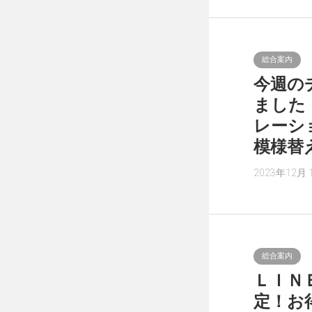
総合案内
今週の
ました
レーシ
模様替
2023年12月 
総合案内
ＬＩＮ
定！お