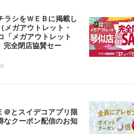
チラシをＷＥＢに掲載し
（メガアウトレット・
コ「メガアウトレット
 完全閉店協賛セー
6日
Ｅ＠とスイデコアプリ限
得なクーポン配信のお知