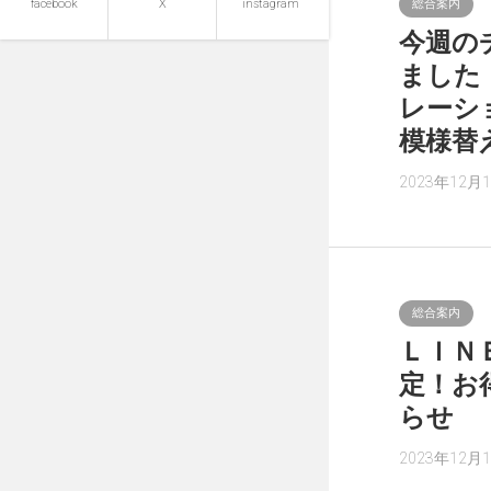
facebook
X
instagram
総合案内
今週の
ました
レーシ
模様替
2023年12月
総合案内
ＬＩＮ
定！お
らせ
2023年12月