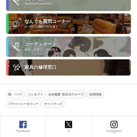
Quality Assurance
なんでも質問コーナー
メール・LINEで担当者と
コーディネート
新築・衣替え・模様替え
家具の修理窓口
HOME
コンセプト
会社概要 [長谷川グループ]
採用情報
プライバシーポリシー
サイトマップ
Facebook
X
Instagram