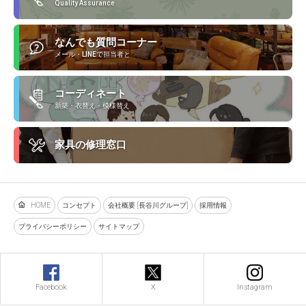
Quality Assurance
なんでも質問コーナー
メール・LINEで担当者と
コーディネート
新築・衣替え・模様替え
家具の修理窓口
HOME
コンセプト
会社概要 [長谷川グループ]
採用情報
プライバシーポリシー
サイトマップ
Facebook
X
Instagram