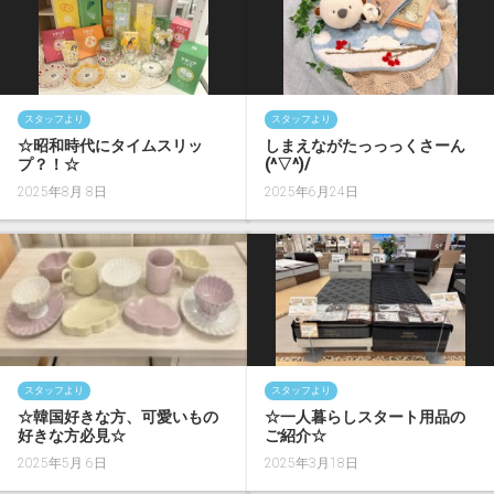
スタッフより
スタッフより
☆昭和時代にタイムスリッ
しまえながたっっっくさーん
プ？！☆
(^▽^)/
2025年8月 8日
2025年6月24日
スタッフより
スタッフより
☆韓国好きな方、可愛いもの
☆一人暮らしスタート用品の
好きな方必見☆
ご紹介☆
2025年5月 6日
2025年3月18日