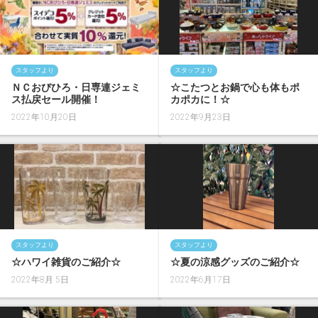
スタッフより
スタッフより
ＮＣおびひろ・日専連ジェミ
☆こたつとお鍋で心も体もポ
ス払戻セール開催！
カポカに！☆
2022年10月20日
2022年9月23日
スタッフより
スタッフより
☆ハワイ雑貨のご紹介☆
☆夏の涼感グッズのご紹介☆
2022年8月 5日
2022年6月17日