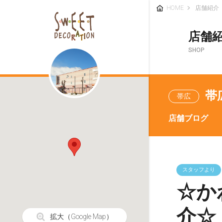
HOME
店舗紹介
店舗
SHOP
帯
帯広
店舗ブログ
スタッフより
☆か
介☆
拡大
（Google Map）