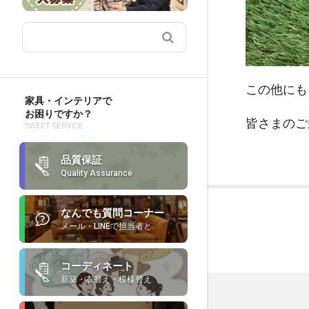
この他にも
家具・インテリアで
お困りですか？
皆さまのご
SWEET SERVICE
品質保証
Quality Assurance
なんでも質問コーナー
メール・LINEで担当者と
コーディネート
新築・衣替え・模様替え