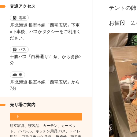
交通アクセス
テントの飾
電車
お値段 2,
JR北海道 根室本線「西帯広駅」下車
※下車後、バスかタクシーをご利用く
ださい。
バス
十勝バス「白樺通り21条」から徒歩2
分
車
JR北海道 根室本線「西帯広駅」から
7分
売り場ご案内
1F
組立家具、寝装品、カーテン、カーペッ
ト、アパレル、キッチン用品 バス、トイレ
用品 、プラスチック収納、 座椅子、簡易テ