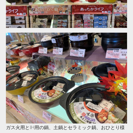
ガス火用とIH用の鍋、土鍋とセラミック鍋、おひとり様