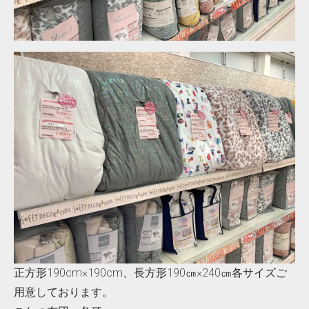
正方形190cm×190cm、長方形190㎝×240㎝各サイズご
用意しております。